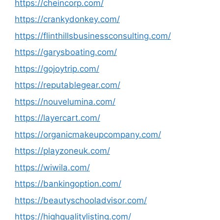
https://cheincorp.com/
https://crankydonkey.com/
https://flinthillsbusinessconsulting.com/
https://garysboating.com/
https://gojoytrip.com/
https://reputablegear.com/
https://nouvelumina.com/
https://layercart.com/
https://organicmakeupcompany.com/
https://playzoneuk.com/
https://wiwila.com/
https://bankingoption.com/
https://beautyschooladvisor.com/
https://highqualitylisting.com/