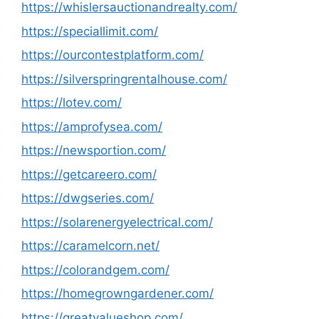
https://whislersauctionandrealty.com/
https://speciallimit.com/
https://ourcontestplatform.com/
https://silverspringrentalhouse.com/
https://lotev.com/
https://amprofysea.com/
https://newsportion.com/
https://getcareero.com/
https://dwgseries.com/
https://solarenergyelectrical.com/
https://caramelcorn.net/
https://colorandgem.com/
https://homegrowngardener.com/
https://greatvalueshop.com/