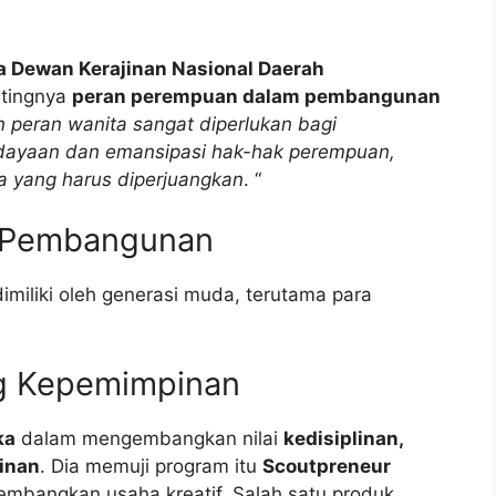
a Dewan Kerajinan Nasional Daerah
tingnya
peran perempuan dalam pembangunan
n peran wanita sangat diperlukan bagi
ayaan dan emansipasi hak-hak perempuan,
 yang harus diperjuangkan
. “
k Pembangunan
imiliki oleh generasi muda, terutama para
g Kepemimpinan
ka
dalam mengembangkan nilai
kedisiplinan,
inan
. Dia memuji program itu
Scoutpreneur
mbangkan usaha kreatif. Salah satu produk