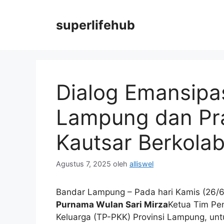
Langsung
ke
superlifehub
isi
Dialog Emansipa
Lampung dan Pr
Kautsar Berkolab
Agustus 7, 2025
oleh
alliswel
Bandar Lampung – Pada hari Kamis (26/
Purnama Wulan Sari Mirza
Ketua Tim Pe
Keluarga (TP-PKK) Provinsi Lampung, u