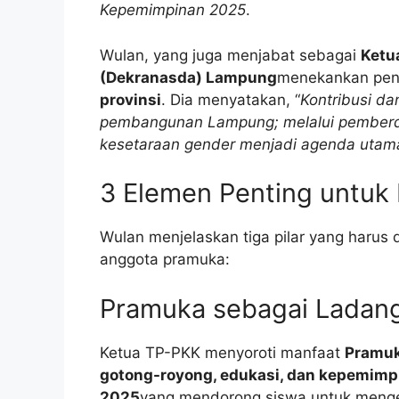
Kepemimpinan 2025
.
Wulan, yang juga menjabat sebagai
Ketu
(Dekranasda) Lampung
menekankan pen
provinsi
. Dia menyatakan, “
Kontribusi da
pembangunan Lampung; melalui pemberd
kesetaraan gender menjadi agenda utama
3 Elemen Penting untu
Wulan menjelaskan tiga pilar yang harus d
anggota pramuka:
Pramuka sebagai Ladan
Ketua TP-PKK menyoroti manfaat
Pramu
gotong-royong, edukasi, dan kepemimp
2025
yang mendorong siswa untuk menge